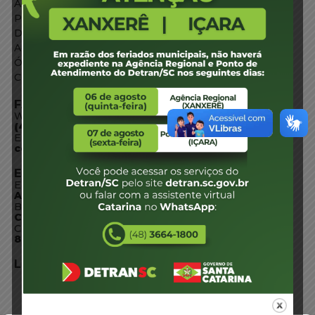
Agência de Notícias
Portal de Serviços
Diário Oficial
Acesso à Informação
Órgãos do Governo
Conheça SC
FALE CONOSCO
WhatsApp:
(48) 3664-1800
E-mail:
centraldeinformacoes@detran.sc.gov.br
ENDEREÇO
Endereço:
Av. Almirante Tamandaré - 480
Bairro:
Coqueiros, Florianópolis SC
CEP:
88.080-160
LOCALIZAÇÃO