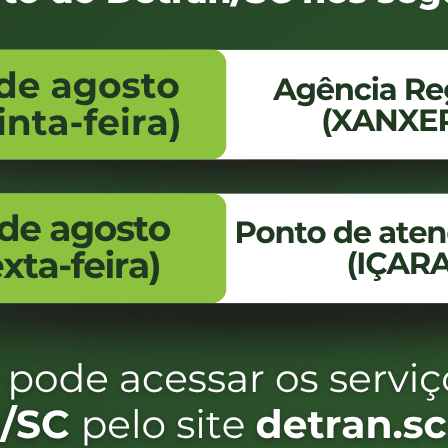
RA DO CFC
NSTRUTOR OU DIRETOR DO CFC
REA EM CFC
 SUBSTITUIÇÃO DE INSTRUTOR DE TRÂNSITO
OR - DETRANNET
LA DE SIMULADOR NA SEDE DO CFC
LHADO DO SIMULADOR
HADO ÁREA DE TREINAMENTO ESPECÍFICO PARA VEÍCULOS 
NDEREÇO DO CFC