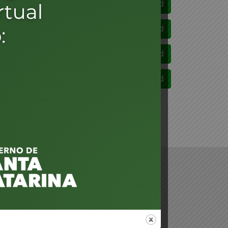
Download
Download
Download
Download
daré