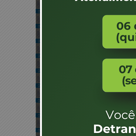
DECLARAÇÃO DE BOA SAÚDE FINANCEI
1 arquivo(s)
110.86 KB
REQUERIMENTO PARA EXCLUSÃO DE I
1 arquivo(s)
25.01 KB
REQUERIMENTO PARA EXTENSÃO DE Á
1 arquivo(s)
21.54 KB
REQUERIMENTO PARA AFASTAMENTO E
1 arquivo(s)
20.93 KB
REQUERIMENTO DE INCLUSÃO OPERAD
1 arquivo(s)
12.80 KB
REQUERIMENTO PARA VISTORIA EM SA
1 arquivo(s)
25.06 KB
REQUERIMENTO PARA USO COMPARTI
1 arquivo(s)
25.39 KB
REQUERIMENTO PARA USO COMPARTIL
1 arquivo(s)
23.33 KB
REQUERIMENTO PARA MUDANÇA DE E
1 arquivo(s)
24.11 KB