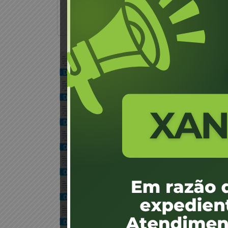
REQUERIMENTO PARA VINCULACAO DE 
1 arquivo(s)
21.73 KB
REQUERIMENTO PARA INCLUSÃO DE VE
1 arquivo(s)
25.98 KB
REQUERIMENTO PARA INCLUSÃO DE VE
1 arquivo(s)
24.62 KB
REQUERIMENTO PARA ALTERAÇÃO DO 
1 arquivo(s)
21.36 KB
DECLARAÇÃO PARA OS PROPRIETÁRIO
1 arquivo(s)
13.12 KB
DECLARAÇÃO PARA OS PROPRIETÁRIOS
1 arquivo(s)
13.06 KB
DECLARAÇÃO PARA OS DIRETORES E 
1 arquivo(s)
12.94 KB