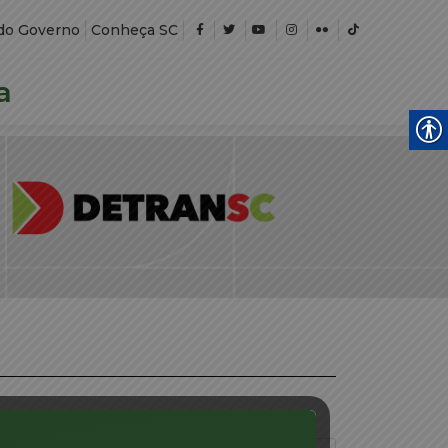
do Governo
Conheça SC
a