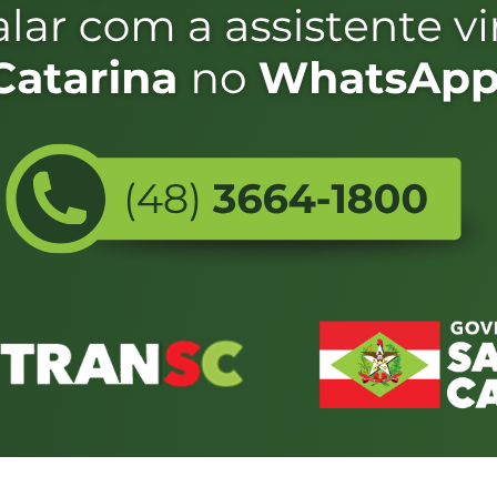
DEREÇO DA PISTA DE MOTO
CULO ADAPTADO
ÍCULO NA CATEGORIA “C”
ÍCULO NA CATEGORIA “B”
2
1
FALE CONOSCO
ENDEREÇO
WhatsApp:
Endereço:
(48) 3664-1800
Av. Almirante Taman