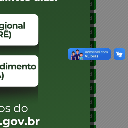
Download
Download
Download
Download
Download
Download
Download
Download
DE DUAS OU TRÊS RODAS
Download