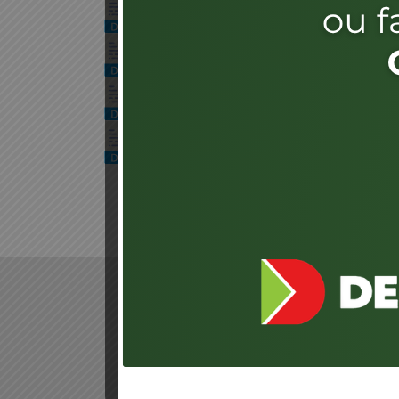
REQUERIMENTO PARA MUDANÇA DE EN
1 arquivo(s)
25.40 KB
REQUERIMENTO PARA INCLUSÃO VEÍ
1 arquivo(s)
20.54 KB
REQUERIMENTO PARA INCLUSÃO DE VE
1 arquivo(s)
23.42 KB
REQUERIMENTO PARA INCLUSÃO DE VE
1 arquivo(s)
23.46 KB
LOCALIZAÇÃO
LINKS
EXTERNOS
Agência de