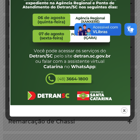
Leiloeiros
Plataformas EAD
Plataformas Tecnológicas - Ensino
Remoto
Profissionais do Trânsito
Registradoras de Contrato
Remarcação de Chassi