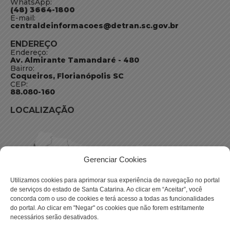
WhatsApp:
(48) 3664-1800
E-mail:
centraldeinformacoes@detran.sc.gov.br
ENDEREÇO
Endereço:
Av. Almirante Tamandaré - 480
Bairro:
Coqueiros, Florianópolis SC
CEP:
88.080-160
LOCALIZAÇÃO
Gerenciar Cookies
Utilizamos cookies para aprimorar sua experiência de navegação no portal
de serviços do estado de Santa Catarina. Ao clicar em “Aceitar”, você
concorda com o uso de cookies e terá acesso a todas as funcionalidades
do portal. Ao clicar em "Negar" os cookies que não forem estritamente
necessários serão desativados.