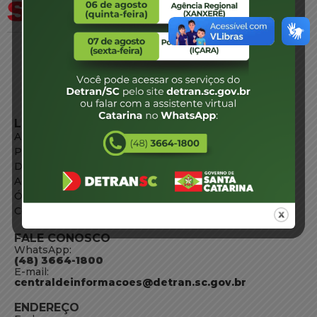
LINKS EXTERNOS
Agência de Notícias
Portal de Serviços
Diário Oficial
Acesso à Informação
Órgãos do Governo
Conheça SC
FALE CONOSCO
WhatsApp:
(48) 3664-1800
E-mail:
centraldeinformacoes@detran.sc.gov.br
ENDEREÇO