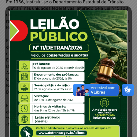
Em 1966, instituiu-se o Departamento Estadual de Trânsito
(Detran) nas unidades federativas, alterado pela Lei nº 5.108
de 21/09/66 Código Nacional de Trânsito e sua
regulamentação através do Decreto nº 62.127 de 16/01/68, o
Regulamento do Código Nacional de Trânsito.
Em 2007, a Lei Complementar 381/07 dispôs que a Secretaria
de Estado da Segurança Pública e Defesa do Cidadão
constituem-se pelos seguintes órgãos: “I – Secretaria
Executiva da Justiça e Cidadania, constituída por: a)
Departamento Estadual de Defesa Civil; b) Departamento de
Administração Prisional; c) Departamento de Justiça e
Cidadania; II – Polícia Militar; III – Polícia Civil; IV – Corpo de
Bombeiros Militar; V – Instituto Geral de Perícias; e VI –
Departamento Estadual de Trânsito.
Em 2021, é aprovada a Lei Complementar nº 789, de 29 de
dezembro de 2021 que transformou o Detran em autarquia.
“Art. 59-A. Fica criado o Departamento Estadual de Trânsito
(DETRAN)”.