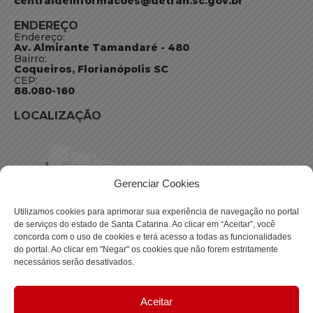
centraldeinformacoes@detran.sc.gov.br
ENDEREÇO
Endereço:
Av. Almirante Tamandaré - 480
Bairro:
Coqueiros, Florianópolis SC
CEP:
88.080-160
LOCALIZAÇÃO
Gerenciar Cookies
Utilizamos cookies para aprimorar sua experiência de navegação no portal
de serviços do estado de Santa Catarina. Ao clicar em “Aceitar”, você
concorda com o uso de cookies e terá acesso a todas as funcionalidades
do portal. Ao clicar em "Negar" os cookies que não forem estritamente
necessários serão desativados.
Aceitar