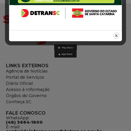
LINKS EXTERNOS
Agência de Notícias
Portal de Serviços
Diário Oficial
Acesso à Informação
Órgãos do Governo
Conheça SC
FALE CONOSCO
WhatsApp:
(48) 3664-1800
E-mail: