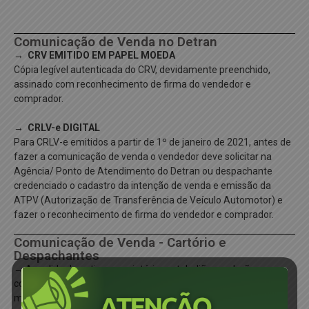
Comunicação de Venda no Detran
→ CRV EMITIDO EM PAPEL MOEDA
Cópia legível autenticada do CRV, devidamente preenchido,
assinado com reconhecimento de firma do vendedor e
comprador.
→ CRLV-e DIGITAL
Para CRLV-e emitidos a partir de 1º de janeiro de 2021, antes de
fazer a comunicação de venda o vendedor deve solicitar na
Agência/ Ponto de Atendimento do Detran ou despachante
credenciado o cadastro da intenção de venda e emissão da
ATPV (Autorização de Transferência de Veículo Automotor) e
fazer o reconhecimento de firma do vendedor e comprador.
Comunicação de Venda - Cartório e
Despachantes
→ A pedido do antigo proprietário, os tabeliães poderão
comunicar ao Departamento Estadual de Trânsito (Detran), por
meio de remessa de certidão eletrônica, as informações