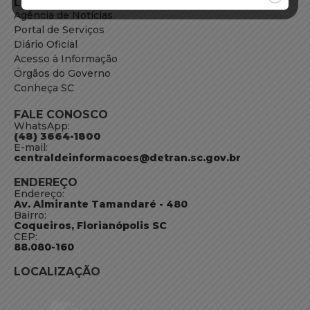
LINKS EXTERNOS
Agência de Notícias
Portal de Serviços
Diário Oficial
Acesso à Informação
Órgãos do Governo
Conheça SC
FALE CONOSCO
WhatsApp:
(48) 3664-1800
E-mail:
centraldeinformacoes@detran.sc.gov.br
ENDEREÇO
Endereço:
Av. Almirante Tamandaré - 480
Bairro:
Coqueiros, Florianópolis SC
CEP:
88.080-160
LOCALIZAÇÃO