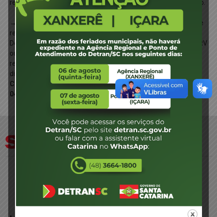
relativas à operação de transferência da propriedade do veículo.
→ A comunicação de venda pode ser realizada nos cartórios de
registros e nos escritórios de despachantes credenciados pelo
Detran/SC. Para este procedimento deve ser apresentado o CRV
ou ATPV, devidamente preenchido, assinado com
reconhecimento de firma do vendedor, ou seu procurador,
dispensado do comprador. (
Previsão Legal – Lei
Complementar Nº
705/2017
e Portaria N.º
0464/DETRAN/PROJUR/2023, Art. 1º, §3º
).