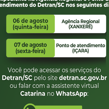
TRAN/PROJUR/2023 Validade 08/12/2025)
 – Criciúma/SC.
ciuma@sestsenat.org.br
: 26/11/2026)
ântico – Florianópolis/SC.
floriano
polis@sestsenat.org.br
:
Itajaí/SC
nville/SC