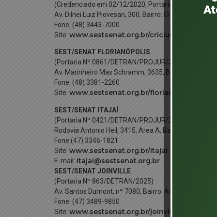
(Credenciado em 02/12/2020, Portaria Nº 0486/DE
Av. Dilnei Luiz Piovesan, 300, Bairro: Cristo Redentor
Fone: (48) 3443-7000
www.sestsenat.org.br/criciuma
cri
Site:
E-mail:
SEST/SENAT FLORIANÓPOLIS
(Portaria Nº 0861/DETRAN/PROJUR/2024 – Validade
Av. Marinheiro Max Schramm, 3635, Bairro: Jardim Atl
Fone: (48) 3381-2260
www.sestsenat.org.br/
florianopolis
Site:
E-mail
SEST/SENAT ITAJAÍ
(Portaria Nº 0421/DETRAN/PROJUR/2024)
Rodovia Antonio Heil, 3415, Area A, Bairro: Itaipava – 
Fone (47) 3346-1821
www.sestsenat.org.br/itajai
Site:
itajai@sestsenat.org.br
E-mail:
SEST/SENAT JOINVILLE
(Portaria Nº 863/DETRAN/2025)
Av. Santos Dumont, nº 7080, Bairro: Aventureiro – Joi
Fone: (47) 3489-9850
www.sestsenat.org.br/joinville
Site: