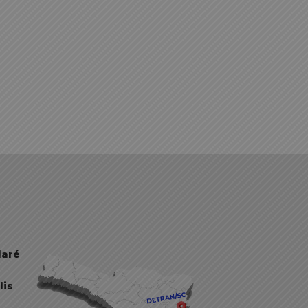
daré
lis