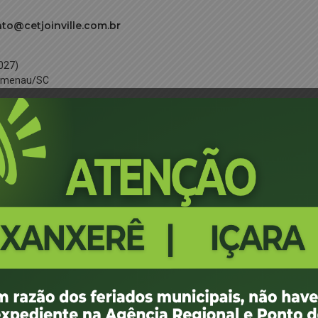
to@cetjoinville.com.br
027)
Blumenau/SC
blumenau@sestsenat.org.br
-mail:
027
raun – Chapecó/SC.
apeco@sestsenat.org.br
: 07/04/2027)
Concórdia/SC
oncordia@sestsenat.org.br