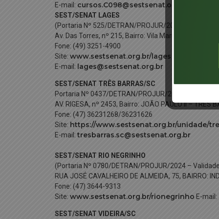
cursos.C098@sestsenat.org.br
E-mail:
SEST/SENAT LAGES
(Portaria Nº 525/DETRAN/PROJUR/2025 – Validade:
Av. Das Torres, nº 215, Bairro: Vila Mariza – Lages/SC
Fone: (49) 3251-4900
www.sestsenat.org.br/lages
Site:
lages@sestsenat.org.br
E-mail:
SEST/SENAT TRÊS BARRAS/SC
Portaria Nº 0437/DETRAN/PROJUR/2024 – Validade
AV. RIGESA, nº 2453, Bairro: JOÃO PAULO II – TRÊS
Fone: (47) 36231268/36231626
https://www.sestsenat.org.br/unidade/tr
Site:
tresbarras.sc@sestsenat.org.br
E-mail:
SEST/SENAT RIO NEGRINHO
(Portaria Nº 0780/DETRAN/PROJUR/2024 – Validade
RUA JOSÉ CAVALHEIRO DE ALMEIDA, 75, BAIRRO: I
Fone: (47) 3644-9313
www.sestsenat.org.br/rionegrinho
Site:
E-mail:
SEST/SENAT VIDEIRA/SC