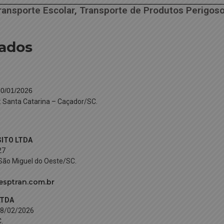
ransporte Escolar, Transporte de Produtos Perigosos
iados
30/01/2026
ro: Santa Catarina – Caçador/SC.
ITO LTDA
27
 São Miguel do Oeste/SC.
sptran.com.br
LTDA
08/02/2026
.