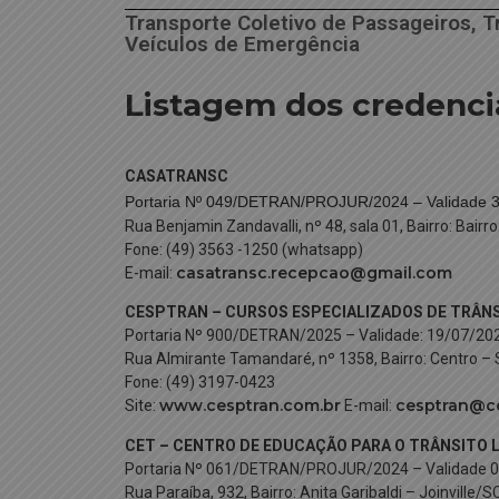
Transporte Coletivo de Passageiros, T
Veículos de Emergência
Listagem dos credenc
CASATRANSC
Portaria Nº 049/DETRAN/PROJUR/2024 – Validade 
Rua Benjamin Zandavalli, nº 48, sala 01, Bairro: Bair
Fone: (49) 3563 -1250 (whatsapp)
casatransc.recepcao@gmail.com
E-mail:
CESPTRAN – CURSOS ESPECIALIZADOS DE TRÂNS
Portaria Nº 900/DETRAN/2025 – Validade: 19/07/20
Rua Almirante Tamandaré, nº 1358, Bairro: Centro –
Fone: (49) 3197-0423
www.cesptran.com.br
cesptran@ce
Site:
E-mail:
CET – CENTRO DE EDUCAÇÃO PARA O TRÂNSITO 
Portaria Nº 061/DETRAN/PROJUR/2024 – Validade 
Rua Paraíba, 932, Bairro: Anita Garibaldi – Joinville/SC