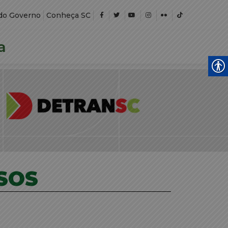
do Governo
Conheça SC
a
SOS