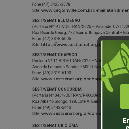
Fone (47) 3423-3578
www.cetjoinville.com.br
atendimen
Site:
E-mail:
SEST/SENAT BLUMENAU
(Portaria Nº1417/DETRAN/2025 – Validade: 07/11/2
Rua Ricardo Georg, 777, Bairro: Itoupava Central – 
Fone: (47) 3378-5005
https://www.sestsenat.org.br/blumenau
Site:
E
SEST/SENAT CHAPECÓ
Portaria Nº 1170/DETRAN/2025 – Validade: 06/10/2
Avenida Leopoldo Sander, 3500 D, Bairro: Engenho B
Fone: (49) 3319-6100
www.sestsenat.org.br/chapeco
ch
Site:
E-mail:
SEST/SENAT CONCÓRDIA
(Portaria Nº 0434/DETRAN/PROJUR/2025 – Validade
Rua Alberto Slongo, 198, Lote A, Bairro: São José – 
Fone: (49) 3442-5440
www.sestsenat.org.br/concordia
c
Site:
E-mail:
SEST/SENAT CRICIÚMA