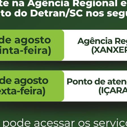
 legal.
e e de seu procurador, se for o caso, para análise da legitimidade
s documentos ou elementos probatórios que o requerente conside
ídica, é necessário apresentar fotocópia dos documentos que compr
 documento de identificação.
mentos ou cópias de documentos emitidos pelo órgão responsável 
e Santa Catarina (Municípios, Secretaria de Estado de Infraestrutur
Digital do Detran/SC.
RVIÇOS REFERENTES À INFRAÇÕES DE TRÂNSITO”
r diretamente ao órgão autuador através do envio de requerimento,
 Detran.