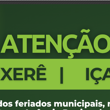
da defesa na Notificação de Autuação, encaminhada pela Autoridade 
ETRAN DIGITAL
caso o órgão autuador estiver localizado no Estado
haja interposição de defesa.
ente por meio do formulário disponível no site do Detran/SC. Esse 
os seguintes dados:
 pela autuação ou pela aplicação da penalidade de advertência por 
lefone, número do documento de identificação e CPF ou CNPJ do re
 Trânsito (AIT);
 documentos que comprovem a alegação;