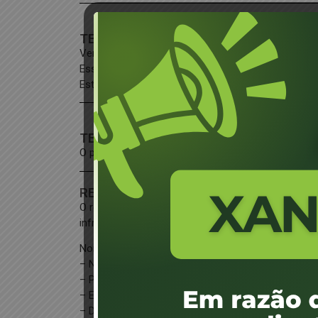
TEMPO DE SOLICITAÇÃO
Verifique o prazo estabelecido para apresentação 
Essa consulta também poderá ser realizada pelo
D
Estado de Infraestrutura e Detran/ SC).
TEMPO DE EXECUÇÃO
O prazo de análise é de 180 dias ou 360 dias caso 
REQUISITOS EXIGIDOS DO USUÁRIO
O requerimento deve ser apresentado preferencialm
infração, ser redigido de maneira legível e conter 
Nome do órgão ou entidade de trânsito responsável
– Nome, endereço completo com CEP, número de te
– Placa do veículo e número do Auto de Infração de
– Exposição dos fatos, fundamentos legais e/ou
– Data do requerimento;