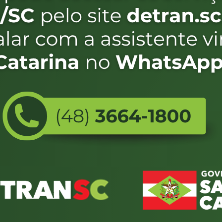
c.gov.br/infracoes/requerimento-de-recursos/
);
or;
ão, para qual Autoridade de Trânsito sua defesa deverá ser encamin
AN/SC
sc.gov.br/infracoes/requerimento-de-recursos/
);
perto de você;
agendamento pelo portal e evite filas).
eiro e as Resoluções Contran nº 900/2022, 918/2022 e 985/22 são im
e trânsito e infrações.