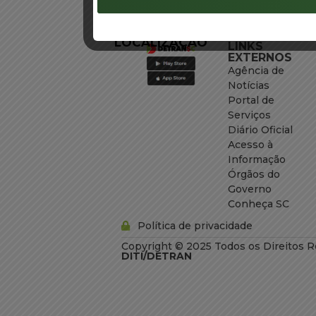
LOCALIZAÇÃO
LINKS
EXTERNOS
Agência de
Notícias
Portal de
Serviços
Diário Oficial
Acesso à
Informação
Órgãos do
Governo
Conheça SC
Política de privacidade
Copyright © 2025 Todos os Direitos R
DITI/DETRAN