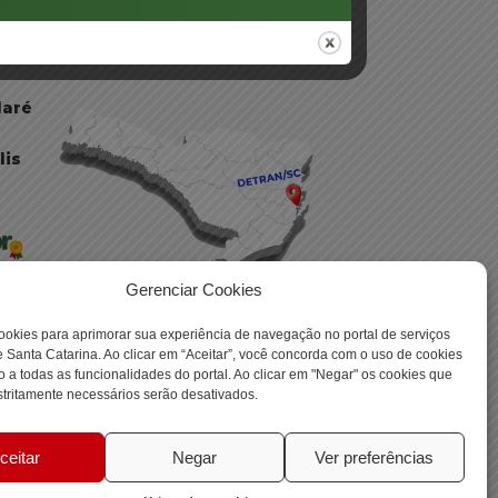
daré
lis
Gerenciar Cookies
ookies para aprimorar sua experiência de navegação no portal de serviços
 Santa Catarina. Ao clicar em “Aceitar”, você concorda com o uso de cookies
o a todas as funcionalidades do portal. Ao clicar em "Negar" os cookies que
 -
tritamente necessários serão desativados.
ceitar
Negar
Ver preferências