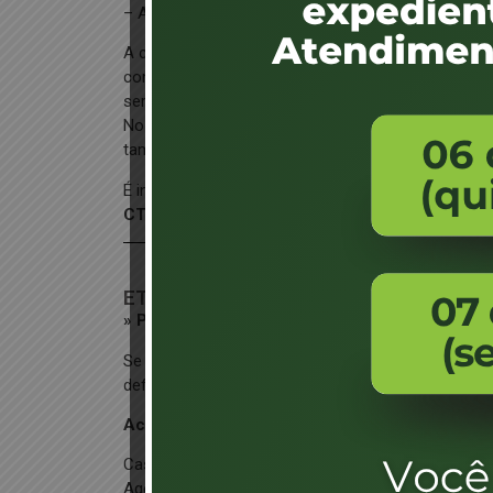
– Assinatura do requerente ou de seu representante
A cópia do documento de identificação do requerent
com o documento apresentado. Além disso, outro
ser incluídos.
No caso de veículos de propriedade de pessoa jur
também acompanhado por fotocópia legível do seu
É importante observar que não são exigidos docu
CTB
ETAPAS DO PROCESSO
» Pelo DETRAN DIGITAL:
Se o órgão autuador estiver localizado no Estado d
defesa de autuação diretamente através do Portal 
Acessar o DETRAN DIGITAL e clicar em “SE
Caso contrário, o condutor tem a opção de recorre
Agência DETRAN, ou em um Ponto de Atendimento