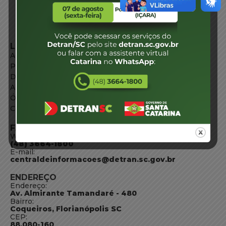
LINKS EXTERNOS
Agência de Notícias
Portal de Serviços
Diário Oficial
Acesso à Informação
Órgãos do Governo
Conheça SC
FALE CONOSCO
WhatsApp:
(48) 3664-1800
E-mail:
centraldeinformacoes@detran.sc.gov.br
ENDEREÇO
Endereço:
Av. Almirante Tamandaré - 480
Bairro:
Coqueiros, Florianópolis SC
CEP:
88.080-160