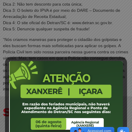
Dica 2: Não tem desconto para cota única;
Dica 3: O boleto do IPVA é por meio do DARE – Documento de
Arrecadação de Receita Estadual;
Dica 4: O site oficial do Detran/SC é: www.detran.sc.gov.br.
Dica 5: Denuncie qualquer suspeita de fraude!
“Nós criamos maneiras para proteger o cidadão dos golpistas e
eles buscam formas mais sofisticadas para aplicar os golpes. A
Polícia Civil tem sido nossa parceira nessa guerra contra os crimes
virtuais. Mas, tem casos em que a Polícia não consegue derrubar
os sites falsos em razão de estarem hospedados em países com
os quais o Brasil não tem acordo de cooperação policial. Além da
ação repressiva, temos feito várias campanhas para esclarecer a
população para não cair nesses golpes”, explica o presidente
interino do Detran/SC, Ricardo Miranda Aversa.