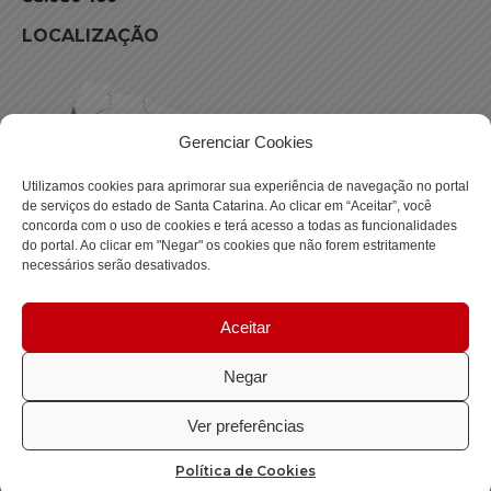
LOCALIZAÇÃO
Gerenciar Cookies
Utilizamos cookies para aprimorar sua experiência de navegação no portal
de serviços do estado de Santa Catarina. Ao clicar em “Aceitar”, você
concorda com o uso de cookies e terá acesso a todas as funcionalidades
do portal. Ao clicar em "Negar" os cookies que não forem estritamente
necessários serão desativados.
Aceitar
Negar
Política de privacidade
Ver preferências
Copyright © 2023 Todos os Direitos Reservados SC - Governo de
Política de Cookies
Santa Catarina |
Desenvolvimento - DITI/DETRAN