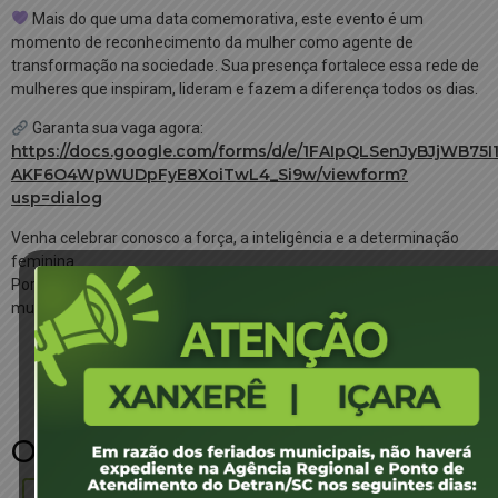
Mais do que uma data comemorativa, este evento é um
momento de reconhecimento da mulher como agente de
transformação na sociedade. Sua presença fortalece essa rede de
mulheres que inspiram, lideram e fazem a diferença todos os dias.
Garanta sua vaga agora:
https://docs.google.com/forms/d/e/1FAIpQLSenJyBJjWB75I
AKF6O4WpWUDpFyE8XoiTwL4_Si9w/viewform?
usp=dialog
Venha celebrar conosco a força, a inteligência e a determinação
feminina.
Porque lugar de mulher é onde ela quiser — inclusive conduzindo
mudanças no trânsito e na vida!
Outras páginas