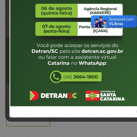
DIRETORIA DE
PÁGINA INICIAL
EDUCAÇÃO
CURSOS E
REDUTRANSC
MATERIAIS
PETRANS/
PNATRANS