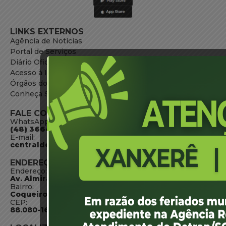
LINKS EXTERNOS
Agência de Notícias
Portal de Serviços
Diário Oficial
Acesso à Informação
Órgãos do Governo
Conheça SC
FALE CONOSCO
WhatsApp:
(48) 3664-1800
E-mail:
centraldeinformacoes@detran.sc.gov.br
ENDEREÇO
Endereço:
Av. Almirante Tamandaré - 480
Bairro:
Coqueiros, Florianópolis SC
CEP:
88.080-160