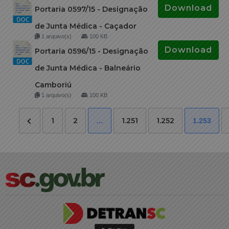
Download
Portaria 0597/15 - Designação
de Junta Médica - Caçador
1 arquivo(s)
100 KB
Download
Portaria 0596/15 - Designação
de Junta Médica - Balneário
Camboriú
1 arquivo(s)
100 KB
1
2
1.251
1.252
…
1.253