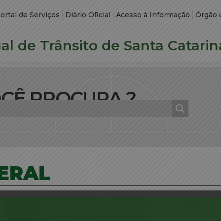
ortal de Serviços
Diário Oficial
Acesso à Informação
Órgão 
l de Trânsito de Santa Catarin
OCÊ PROCURA ?
ERAL