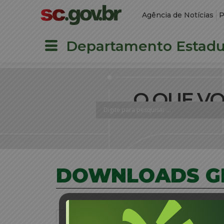
Agência de Notícias
P
Departamento Estadua
O QUE V
DOWNLOADS G