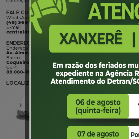
Conheça SC
FALE CONOSCO
WhatsApp:
(48) 3664-1800
E-mail:
centraldeinformacoes@detran.sc.gov.br
ENDEREÇO
Endereço:
Av. Almirante Tamandaré - 480
Bairro:
Coqueiros, Florianópolis SC
CEP:
88.080-160
LOCALIZAÇÃO