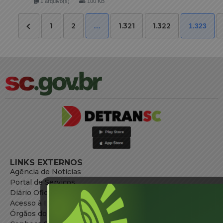
1 arquivo(s)
100 KB
1
2
1.321
1.322
…
1.323
LINKS EXTERNOS
Agência de Notícias
Portal de Serviços
Diário Oficial
Acesso à Informação
Órgãos do Governo