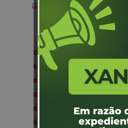
Lista das Editas e Atas.
ATA DE REUNIÃO DO DIA 24/02/2026
1 arquivo(s)
382.78 KB
EDITAL DE CONVOCAÇÃO DIA 24/02/2
1 arquivo(s)
503.73 KB
ATA DE REUNIÃO DO DIA 18/02/2026
1 arquivo(s)
358.42 KB
ATA DE REUNIÃO DO DIA 12/02/2026
1 arquivo(s)
362.33 KB
ATA DE REUNIÃO DO DIA 04/02/2026
1 arquivo(s)
358.82 KB
EDITAL 04 2026
1 arquivo(s)
505.06 KB