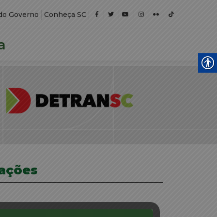
do Governo
Conheça SC
a
rações