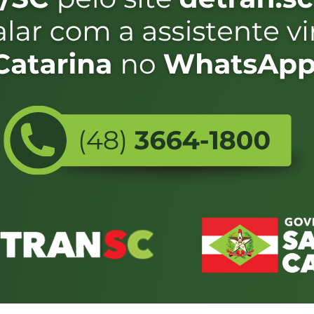
1
2
4
5
6
3
FALE CONOSCO
ENDEREÇO