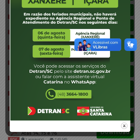
1 arquivo(s)
967.21 KB
Download
Atas 84, 85 e 86
1 arquivo(s)
2.65 MB
Download
Edital de Convocação JARI
1 arquivo(s)
1.38 MB
Download
Atas 82 e 83
1 arquivo(s)
1.94 MB
Download
Edital de Convocação JARI
1 arquivo(s)
969.97 KB
Download
Atas 79, 80 e 81
1 arquivo(s)
2.90 MB
Download
Edital de Convocação JARI
1 arquivo(s)
1.38 MB
Download
Atas 77 e 78
1 arquivo(s)
1.77 MB
Download
Edital de Convocação JARI
1 arquivo(s)
510.53 KB
Download
Atas 74, 75 e 76
1 arquivo(s)
2.65 MB