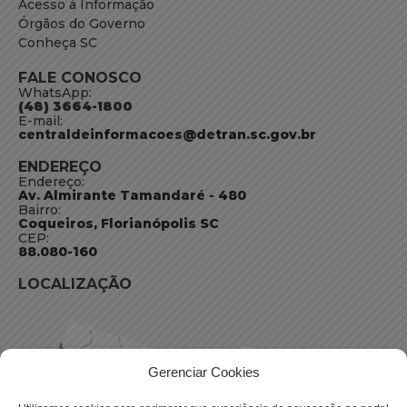
Acesso à Informação
Órgãos do Governo
Conheça SC
FALE CONOSCO
WhatsApp:
(48) 3664-1800
E-mail:
centraldeinformacoes@detran.sc.gov.br
ENDEREÇO
Endereço:
Av. Almirante Tamandaré - 480
Bairro:
Coqueiros, Florianópolis SC
CEP:
88.080-160
LOCALIZAÇÃO
Gerenciar Cookies