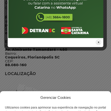
Órgãos do Governo
Conheça SC
FALE CONOSCO
WhatsApp:
(48) 3664-1800
E-mail:
centraldeinformacoes@detran.sc.gov.br
ENDEREÇO
Endereço:
Av. Almirante Tamandaré - 480
Bairro:
Coqueiros, Florianópolis SC
CEP:
88.080-160
LOCALIZAÇÃO
Gerenciar Cookies
Utilizamos cookies para aprimorar sua experiência de navegação no portal