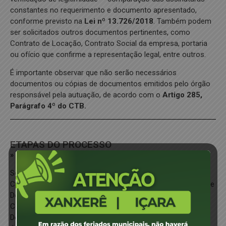
constantes no requerimento e documento apresentado,
conforme previsto na
Lei nº 13.726/2018
. Também podem
ser solicitados outros documentos pertinentes, como
Contrato de Locação, Contrato Social da empresa, portaria
ou ofício que confirme a representação legal, entre outros.
É importante observar que não serão necessários
documentos ou cópias de documentos emitidos pelo órgão
responsável pela autuação, de acordo com o
Artigo 285,
Parágrafo 4º do CTB.
ETAPAS DO PROCESSO
» Pelo DETRAN DIGITAL:
Se o órgão autuador estiver localizado no Estado de Santa
Catarina (Municípios, Secretaria de Estado de Infraestrutura e
Detran/ SC), o condutor pode cadastrar a Indicação de
Condutor Infrator diretamente através do Portal Digital do
Detran/SC.