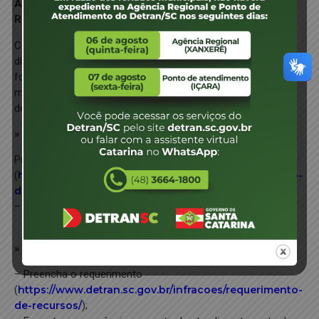
Acessar o DETRAN DIGITAL e clicar em “SERVIÇOS
REFERENTES À INFRAÇÕES DE TRÂNSITO”
Caso contrário, o condutor tem a opção de recorrer
diretamente ao órgão autuador através do envio de
formulário de indicação de condutor, presencialmente, ou por
meio de correios, ou na Agência DETRAN, ou em um Ponto
de Atendimento DETRAN.
» Pelo CORREIOS
Preencha o requerimento
(
https://www.detran.sc.gov.br/infracoes/requerimento-
de-recursos/
);
– Envie como carta registrada para o órgão autuador;
» Na Agência ou Ponto de Atendimento DETRAN/SC
– Preencha o requerimento
(
https://www.detran.sc.gov.br/infracoes/requerimento-
de-recursos/
);