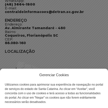
WhatsApp:
(48) 3664-1800
E-mail:
centraldeinformacoes@detran.sc.gov.br
ENDEREÇO
Endereço:
Av. Almirante Tamandaré - 480
Bairro:
Coqueiros, Florianópolis SC
CEP:
88.080-160
LOCALIZAÇÃO
Gerenciar Cookies
Utilizamos cookies para aprimorar sua experiência de navegação no portal
de serviços do estado de Santa Catarina. Ao clicar em “Aceitar”, você
concorda com o uso de cookies e terá acesso a todas as funcionalidades
do portal. Ao clicar em "Negar" os cookies que não forem estritamente
necessários serão desativados.