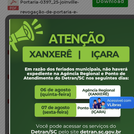
Download
Portaria-0397_25-joinville-
revogação-de-portaria-e-
designação-de-junta-médica-
valdemiro-moyses-soares-jm
1 arquivo(s)
99.73 KB
Download
portaria-0396_25-brusque-
valmir-jose-guesser-jm
1 arquivo(s)
100.39 KB
Download
portaria-0395_25-itajaí-
antonio-mendes-jm
1 arquivo(s)
61.08 KB
Download
portaria-0394_25-capital-
vanessa-de-souza-izaias-reis-
jm
1 arquivo(s)
97.06 KB
Download
portaria-0393_25-porto-