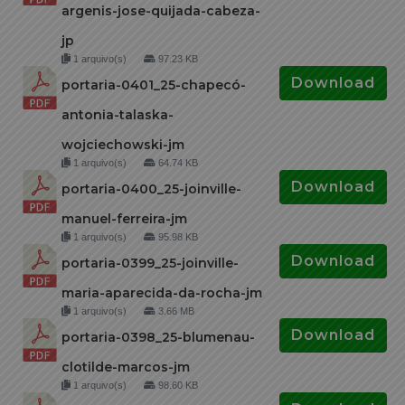
argenis-jose-quijada-cabeza-
jp
1 arquivo(s)
97.23 KB
Download
portaria-0401_25-chapecó-
antonia-talaska-
wojciechowski-jm
1 arquivo(s)
64.74 KB
Download
portaria-0400_25-joinville-
manuel-ferreira-jm
1 arquivo(s)
95.98 KB
Download
portaria-0399_25-joinville-
maria-aparecida-da-rocha-jm
1 arquivo(s)
3.66 MB
Download
portaria-0398_25-blumenau-
clotilde-marcos-jm
1 arquivo(s)
98.60 KB