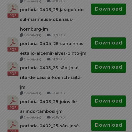
1 arquivo(s)
98.80 KB
Download
portaria-0406_25-jaraguá-do-
sul-marineusa-obenaus-
hornburg-jm
1 arquivo(s)
61.90 KB
Download
portaria-0404_25-canoinhas-
estalio-alcemir-alves-pinto-jm
1 arquivo(s)
64.93 KB
Download
portaria-0405_25-são-josé-
rita-de-cassia-koerich-raitz-
jm
1 arquivo(s)
97.41 KB
Download
portaria-0403_25-joinville-
arlindo-tambosi-jm
1 arquivo(s)
96.97 KB
Download
portaria-0402_25-são-josé-