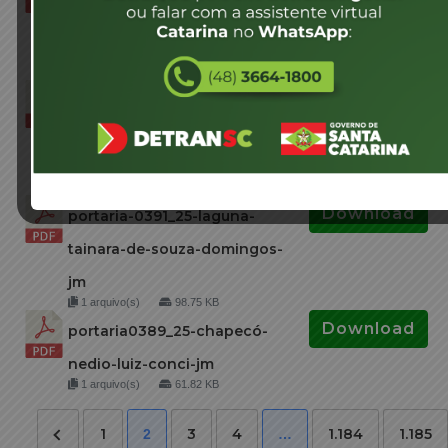
união-neide-barth-
rosenscheg-jm
1 arquivo(s)
98.16 KB
Download
portaria-0392_25-joinville-
sandra-martins-lessa-vieira-
jm
1 arquivo(s)
98.89 KB
Download
portaria-0391_25-laguna-
tainara-de-souza-domingos-
jm
1 arquivo(s)
98.75 KB
Download
portaria0389_25-chapecó-
nedio-luiz-conci-jm
1 arquivo(s)
61.82 KB
1
3
4
1.184
1.185
2
…