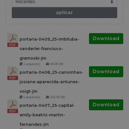
aplicar
Download
portaria-0409_25-imbituba-
vanderlei-francisco-
gramoski-jm
1 arquivo(s)
99.00 KB
Download
portaria-0408_25-canoinhas-
josiane-aparecida-antunes-
voigt-jm
1 arquivo(s)
101.05 KB
Download
portaria-0407_25-capital-
emily-beatriz-martin-
fernandez-jm