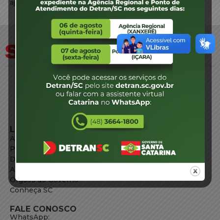
ajustadas como é de conhecimento dos peritos.
LINKS EXTERNOS
Agência de Notícias
Portal de Serviços
Diário Oficial
Acesso à Informação
Órgãos do Governo
Conheça SC
FALE CONOSCO
WhatsApp: