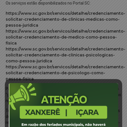
Os serviços estão disponibilizados no Portal SC:
https://www.sc.gov.br/servicos/detalhe/credenciamento-
solicitar-credenciamento-de-clinicas-medicas-como-
pessoa-juridica
https://www.sc.gov.br/servicos/detalhe/credenciamento-
solicitar-credenciamento-de-medico-como-pessoa-
fisica
https://www.sc.gov.br/servicos/detalhe/credenciamento-
solicitar-credenciamento-de-clinicas-psicologicas-
como-pessoa-juridica
https://www.sc.gov.br/servicos/detalhe/credenciamento-
solicitar-credenciamento-de-psicologo-como-
pessoa-fisica
Para a realização do serviço o usuário deve possuir cadastro no
“gov.br”, de maneira que as solicitações devem ser abertas pelos
representantes legais de cada centro formador.
Todos os credenciados deverão enviar a documentação através
deste serviço, de maneira que a análise documental para a
renovação do alvará será realizada de acordo com as datas pré-