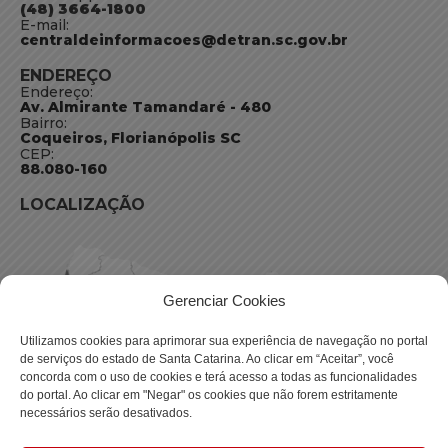
(48) 3664-1800
E-mail:
centraldeinformacoes@detran.sc.gov.br
ENDEREÇO
Endereço:
Av. Almirante Tamandaré - 480
Bairro:
Coqueiros, Florianópolis SC
CEP:
88.080-160
LOCALIZAÇÃO
Gerenciar Cookies
Utilizamos cookies para aprimorar sua experiência de navegação no portal
de serviços do estado de Santa Catarina. Ao clicar em “Aceitar”, você
concorda com o uso de cookies e terá acesso a todas as funcionalidades
do portal. Ao clicar em "Negar" os cookies que não forem estritamente
necessários serão desativados.