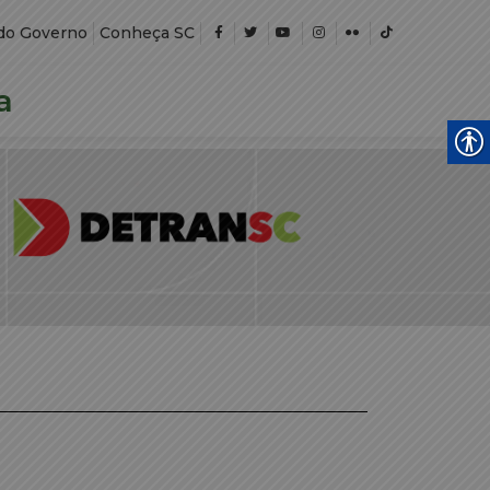
do Governo
Conheça SC
a