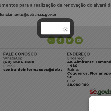
entos para a realização da renovação do alvará da
denciamento@detran.sc.gov.br
.
FALE CONOSCO
ENDEREÇO
WhatsApp:
Endereço:
(48) 3664-1800
Av. Almirante Taman
- 480
E-mail:
centraldeinformacoes@detran.sc.gov.br
Bairro:
Coqueiros, Florianópo
SC
CEP:
88.080-160