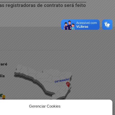
s registradoras de contrato será feito
daré
lis
Gerenciar Cookies