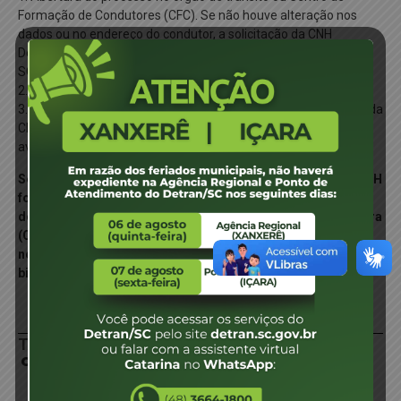
Formação de Condutores (CFC). Se não houve alteração nos
dados ou no endereço do condutor, a solicitação da CNH
Definitiva poderá ser realizada pelos canais digitais do Detran-
SC.
2. Recolher taxa de emissão da CNH.
3. Aguardar o prazo estabelecido pela unidade para a retirada da
CNH (Se a solicitação foi realizada pelo portal digital, o sistema
avisará ao condutor que a CNH está disponível para retirada ).
Segunda via de CNH emitida por outro Estado: Quando a CNH
foi emitida em outra Unidade da Federação, o condutor
deverá solicitar abertura do processo na unidade prestadora
(Ciretran) de sua residência, munido dos documentos
necessários acima referidos e realizar a captura da
biometria (foto, assinatura e impressão).
TAXAS
Consultar