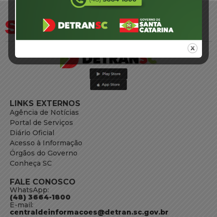
LINKS EXTERNOS
Agência de Notícias
Portal de Serviços
Diário Oficial
Acesso à Informação
Órgãos do Governo
Conheça SC
FALE CONOSCO
WhatsApp:
(48) 3664-1800
E-mail:
centraldeinformacoes@detran.sc.gov.br