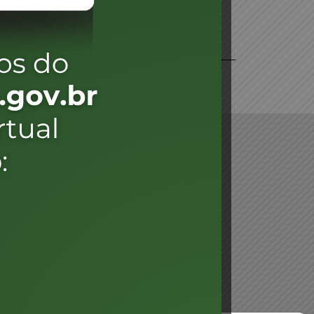
daré
lis