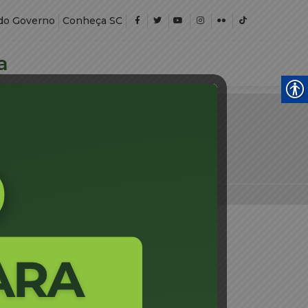
do Governo
Conheça SC
a
UIRIDO EM