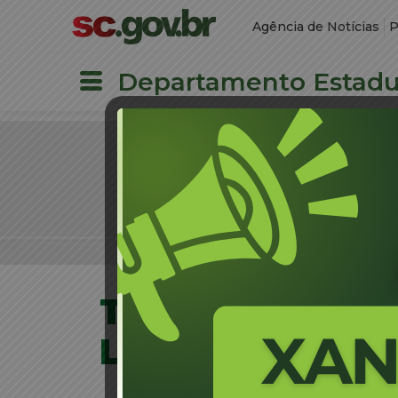
Agência de Notícias
P
Departamento Estadua
O QUE V
TRANSFERÊNCIA
LEILÃO