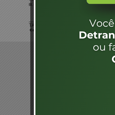
III.
Recolhimento da taxa correspondente para a audit
TAXAS
Consultar
LOCALIZAÇÃO
LINKS
EXTERNOS
Agência de
Notícias
Portal de
Serviços
Diário Oficial
Acesso à
Informação