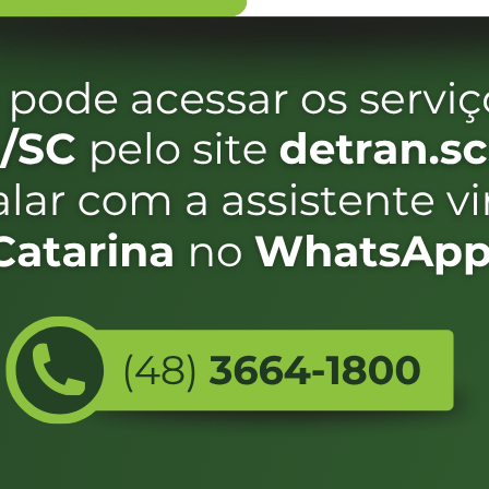
oria e emissão do CRLV-e.
FALE CONOSCO
ENDEREÇO
WhatsApp:
Endereço:
(48) 3664-1800
Av. Almirante Taman
- 480
E-mail:
centraldeinformacoes@detran.sc.gov.br
Bairro:
Coqueiros, Florianópo
SC
CEP:
88.080-160