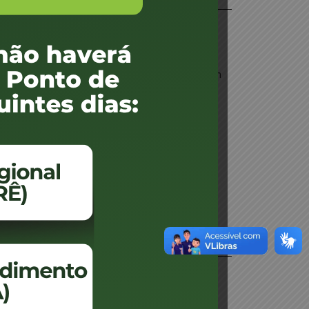
ração do CRV ou CRLV-e, via SGPE para
a completa na Agência Detran/Ponto de Atendimento
RAN/DIVE/RENAVAM, a fim de que solicite ao Detran
da Portaria 088/ASJUR/DETRAN/2019);
emissão não superior a 90 dias;
vel poderá ser aceita desde que justificada a
nto de Atendimento Detran.
os necessários no município onde o veículo será