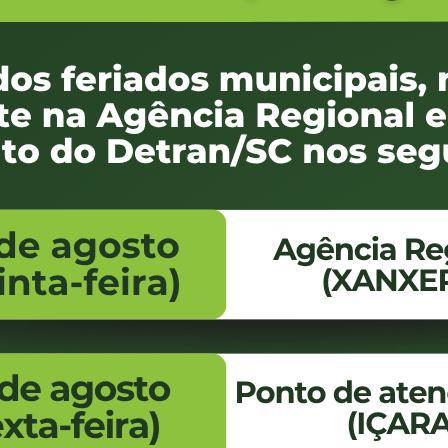
CRLV-ea Agência Detran/Ponto de Atendimento Detran solicitar a nume
 e não possuir CRLV-e, entregar cópia do processo de leilão e vistori
 que seja remetida a Coordenadoria do RENAVAM/SC, via SGPE para DET
assinatura, filiação, bem como local e data de nascimento (Art. 1º 
ste no documento de identificação.
 de inscrição no CNPJ obtido no sítio da SRFB via internet com data de 
aria 088/ASJUR/DETRAN/2019).
de o veículo estiver sendo transferido.
circulação fora do Estado de origem ou destino (outra UF) a vistoria mó
evendo ser analisado pelo supervisor da respectiva Agência Detran/Po
eículo estiver emplacado;
ndimento Detran ou despachante credenciado apresentando os document