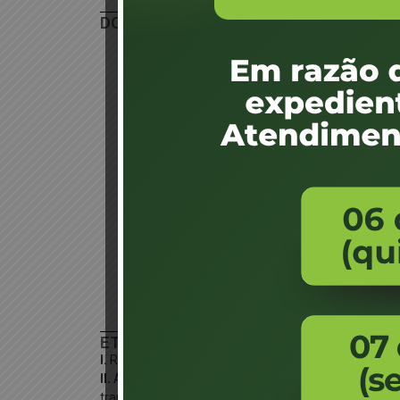
DOCUMENTAÇÃO NECESSÁRIA
CRV ou CRLV-e, caso não disponha do CRV ou 
DETRAN/DIVE/ICRV
No caso de veículo cadastrado em outro Estado
Detran onde o veículo será transferido, para
de Origem o número de CRLV-e.
Cópia do edital ou ata do leilão;
Nota fiscal do leiloeiro;
Documento de identificação com foto/imagem, 
Cadastro de Pessoa Física (CPF); caso não con
Pessoa Jurídica: Contrato Social e comprovante
Comprovação de residência (Art. 5º da Port
Laudo de vistoria realizado por empresa ECV on
Laudo de vistoria de veículos que estiverem em 
impossibilidade de deslocamento do veículo, d
ETAPAS DO PROCESSO
I.
Realizar laudo de vistoria em empresa ECV onde o v
II.
Abrir o processo na Agência Detran/Ponto de Ate
transferido;