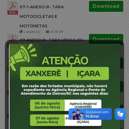
Download
07-1-ANEXO III- TARA
MOTOCICLETAS E
MOTONETAS
1 arquivo(s)
93.39 KB
Download
07-ANEXO III- TARA VEICULOS-
descontaminados
1 arquivo(s)
634.71 KB
Download
06-ANEXO- II PÁTIOS
CONVENIADOS
1 arquivo(s)
327.51 KB
Download
04-EDITAL DESCRITIVO-01-
CEL-FERROSO-2025
1 arquivo(s)
664.33 KB
Download
03-EDITAL DE LEILÃO- 01-
CEL-FERROSO-2025
1 arquivo(s)
135.35 KB